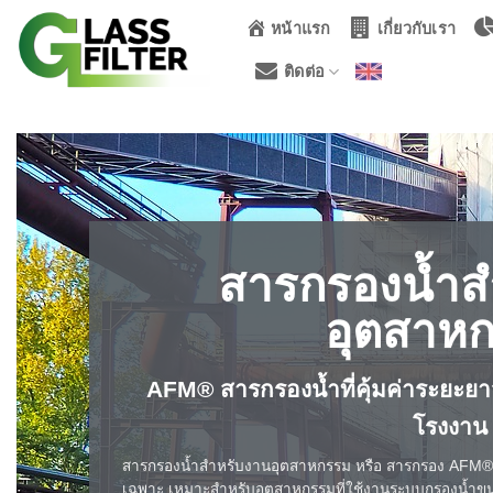
ข้าม
หน้าแรก
เกี่ยวกับเรา
ไป
ยัง
ติดต่อ
เนื้อหา
สารกรองน้ำส
อุตสาห
AFM® สารกรองน้ำที่คุ้มค่าระยะย
โรงงาน​
สารกรองน้ำสำหรับงานอุตสาหกรรม หรือ สารกรอง AFM® 
เฉพาะ เหมาะสำหรับอุตสาหกรรมที่ใช้งานระบบกรองน้ำขนา