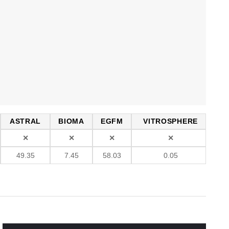
ASTRAL
BIOMA
EGFM
VITROSPHERE
✕
✕
✕
✕
49.35
7.45
58.03
0.05