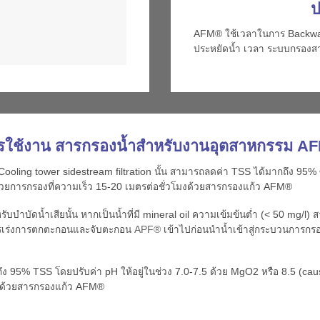
ป
AFM® ใช้เวลาในการ Backwash 
ประหยัดน้ำ เวลา ระบบกรองสา
รใช้งาน สารกรองน้ำสำหรับงานอุตสาหกรรม A
ing tower sidestream filtration นั้น สามารถลดค่า TSS ได้มากถึง 95% 
้วยการกรองที่ความเร็ว 15-20 เมตรต่อชั่วโมงด้วยสารกรองแก้ว AFM®
บัดน้ำเสียนั้น หากเป็นน้ำที่มี mineral oil ความเข้มข้นต่ำ (< 50 mg/l
ิมสารเร่งการตกตะกอนและจับตะกอน
APF®
เข้าไปก่อนนำน้ำเข้าสู่กระบวนการกรอ
95% TSS โดยปรับค่า pH ให้อยู่ในช่วง 7.0-7.5 ด้วย MgO2 หรือ 8.5 (caust
มง ด้วยสารกรองแก้ว AFM®