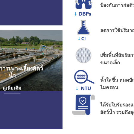
ป้องกันการก่อตั
ลดการใช้ปริมา
เพิ่มพื้นที่สัม
ขนาดเล็ก
ารเพาะเลี้ยงสัตว์
น้ำ
น้ำใสขึ้น หมดป
ไมครอน
ดูเพิ่มเติม
ได้รับใบรับรองแล
สัตว์น้ำ รวมถึง