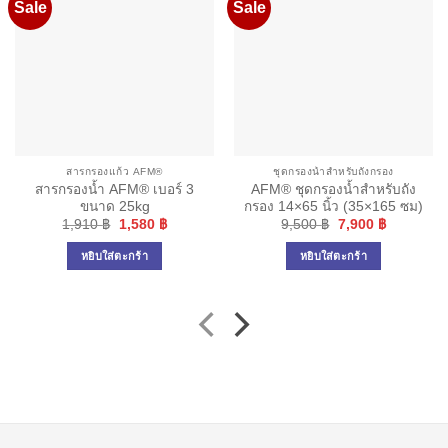
Sale
Sale
สารกรองแก้ว AFM®
ชุดกรองน้ำสำหรับถังกรอง
สารกรองน้ำ AFM® เบอร์ 3
AFM® ชุดกรองน้ำสำหรับถัง
ขนาด 25kg
กรอง 14×65 นิ้ว (35×165 ซม)
Original
Current
Original
Current
1,910
฿
1,580
฿
9,500
฿
7,900
฿
price
price
price
price
was:
is:
was:
is:
หยิบใส่ตะกร้า
หยิบใส่ตะกร้า
1,910 ฿.
1,580 ฿.
9,500 ฿.
7,900 ฿.