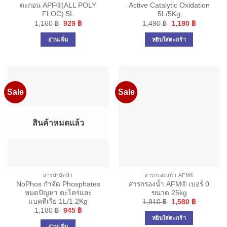
ตะกอน APF®(ALL POLY
Active Catalytic Oxidation
FLOC) 5L
5L/5Kg
Original
Current
Original
Current
1,160
฿
929
฿
1,490
฿
1,190
฿
price
price
price
price
was:
is:
was:
is:
อ่านเพิ่ม
หยิบใส่ตะกร้า
1,160 ฿.
929 ฿.
1,490 ฿.
1,190 ฿.
Sale
Sale
สินค้าหมดแล้ว
สารบำบัดน้ำ
สารกรองแก้ว AFM®
NoPhos กำจัด Phosphates
สารกรองน้ำ AFM® เบอร์ 0
หมดปัญหา ตะไคร่และ
ขนาด 25kg
แบคทีเรีย 1L/1.2Kg
Original
Current
1,910
฿
1,580
฿
price
price
Original
Current
1,180
฿
945
฿
was:
is:
price
price
หยิบใส่ตะกร้า
1,910 ฿.
1,580 ฿.
was:
is:
อ่านเพิ่ม