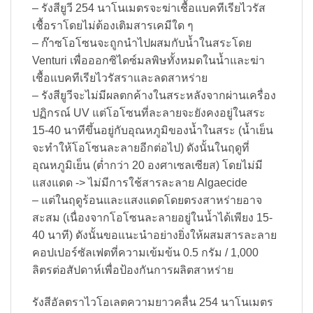
– รังสียูวี 254 นาโนเมตรจะฆ่าเชื้อแบคทีเรียไวรัส
เชื้อราโดยไม่ต้องเติมสารเคมีใด ๆ
– ก๊าซโอโซนจะถูกนำไปผสมกับน้ำในสระโดย
Venturi เพื่อออกซิไดซ์มลพิษทั้งหมดในน้ำและฆ่า
เชื้อแบคทีเรียไวรัสราและลดสาหร่าย
– รังสียูวีจะไม่มีผลตกค้างในสระหลังจากผ่านเครื่อง
ปฏิกรณ์ UV แต่โอโซนที่ละลายจะยังคงอยู่ในสระ
15-40 นาทีขึ้นอยู่กับอุณหภูมิของน้ำในสระ (น้ำเย็น
จะทำให้โอโซนละลายอีกต่อไป) ดังนั้นในฤดูที่
อุณหภูมิเย็น (ต่ำกว่า 20 องศาเซลเซียส) โดยไม่มี
แสงแดด -> ไม่มีการใช้สารละลาย Algaecide
– แต่ในฤดูร้อนและแสงแดดโดยตรงสาหร่ายอาจ
สะสม (เนื่องจากโอโซนละลายอยู่ในน้ำได้เพียง 15-
40 นาที) ดังนั้นขอแนะนำอย่างยิ่งให้ผสมสารละลาย
คอปเปอร์ซัลเฟตที่ความเข้มข้น 0.5 กรัม / 1,000
ลิตรต่อสัปดาห์เพื่อป้องกันการผลิตสาหร่าย
รังสีอัลตราไวโอเลตความยาวคลื่น 254 นาโนเมตร