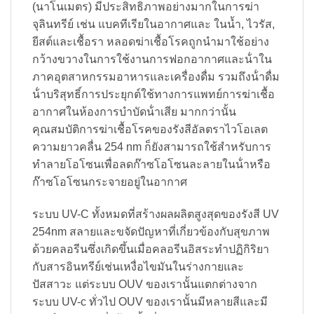
(นาโนเมตร) มีประสิทธิภาพอย่างมากในการฆ่า
จุลินทรีย์ เช่น แบคทีเรียในอากาศและ ในน้ำ, ไวรัส,
ยีสต์และเชื้อรา หลอดฆ่าเชื้อโรคถูกนํามาใช้อย่าง
กว้างขวางในการใช้งานการฟอกอากาศและน้ําใน
ภาคอุตสาหกรรมอาหารและเครื่องดื่ม รวมถึงน้ําดื่ม
น้ําบริสุทธิ์การประยุกต์ใช้ทางการแพทย์การฆ่าเชื้อ
อากาศในห้องการบําบัดน้ําเสีย มากกว่านั้น
คุณสมบัติการฆ่าเชื้อโรคของรังสีอัลตราไวโอเลต
ความยาวคลื่น 254 nm ก็ยังสามารถใช้สําหรับการ
ทําลายโอโซนเพื่อลดก๊าซโอโซนละลายในน้ําหรือ
ก๊าซโอโซนกระจายอยู่ในอากาศ
ระบบ UV-C ทั้งหมดที่สร้างผลผลิตสูงสุดของรังสี UV
254nm สลายและขจัดปัญหาที่เกี่ยวข้องกับสุขภาพ
ด้วยคลอรีนซึ่งเกิดขึ้นเมื่อคลอรีนอิสระทำปฏิกิริยา
กับสารอินทรีย์เช่นเหงื่อไขมันในร่างกายและ
ปัสสาวะ แต่ระบบ OUV ของเรานั้นแตกต่างจาก
ระบบ UV-c ทั่วไป OUV ของเรานั้นมีหลายสีและมี