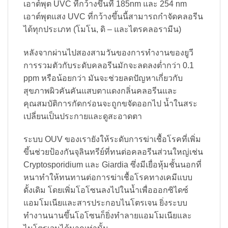
เอาต์พุต UVC ที่กว้างขึ้นที่ 185nm และ 254 nm
เอาต์พุตแสง UVC ที่กว้างขึ้นนี้สามารถกำจัดคลอรีน
ได้ทุกประเภท (โมโน, ดิ – และไตรคลอรามีน)
หลังจากผ่านไปสองสามวันของการทำงานของยูวี
การรวมตัวกับระดับคลอรีนมักจะลดลงต่ำกว่า 0.1
ppm หรือน้อยกว่า มันจะช่วยลดปัญหาเกี่ยวกับ
สุขภาพผิวคันคันแสบตาแดงกลิ่นคลอรีนและ
คุณสมบัติการกัดกร่อนจะถูกขจัดออกไป น้ำในสระ
เปลี่ยนเป็นประกายและดูสะอาดตา
ระบบ OUV ของเรายังให้ระดับการฆ่าเชื้อโรคที่เพิ่ม
ขึ้นช่วยป้องกันจุลินทรีย์ที่ทนต่อคลอรีนส่วนใหญ่เช่น
Cryptosporidium และ Giardia ซึ่งมีเยื่อหุ้มชั้นนอกที่
หนาทำให้ทนทานต่อการฆ่าเชื้อโรคทางเคมีแบบ
ดั้งเดิม โดยเพิ่มโอโซนลงไปในน้ำเพื่อออกซิไดซ์
แอมโมเนียและสารประกอบไนโตรเจน ยิ่งระบบ
ทำงานนานขึ้นโอโซนก็ยิ่งทำลายแอมโมเนียและ