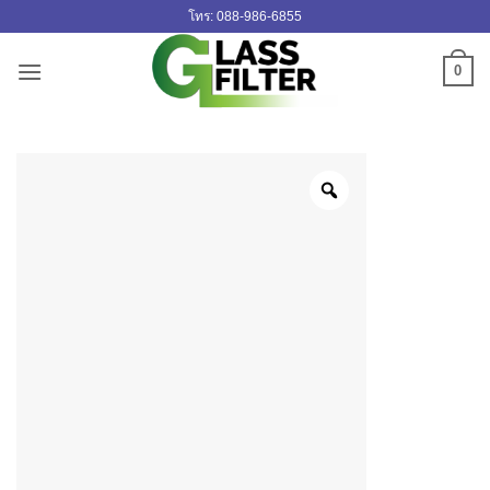
ข้าม
โทร: 088-986-6855
ไป
ยัง
0
เนื้อหา