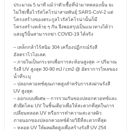
ประมาณ 5 นาที แม้ว่าตัวเชื้อที่นำมาทดลองนั้น จะ
ไม่ใช่เชื้อไวรัสโคโรน่าสายพันธุ์ SARS-CoV-2 แต่
โครงสร้างของตระกูลไวรัสโคโรน่านั้นก็มี
โครงสร้างคล้าย ๆ กัน จึงพอสรุปเป็นแนวทางได้ว่า
แสงยูวีนั้นสามารถฆ่า COVID-19 ได้จริง
– เหล็กกล้าไร้สนิม 304 เครื่องปฏิกรณ์รังสี
อัลตราไวโอเลต
– ภายในเป็นกระจกเพื่อการสะท้อนสูงสุด -> ปริมาณ
รังสี UV สูงสุด 30-90 mJ / cm2 @ อัตราการไหลของ
น้ำที่ระบุ
– ปลอกควอทซ์คุณภาพสูงสำหรับการส่งผ่านรังสี
UV สูงสุด
– ออกแบบพิเศษ – การรวมกันของปลอกควอทซ์และ
ตัวยึดโคม UV ในชิ้นเดียวเพื่อให้สะดวกที่สุดในการ
เปลี่ยนหลอด UV หรือการทำความสะอาดผิว
ภายนอกของปลอกควอทซ์ด้วยวิธีที่สะดวกที่สุด
– หลอด UV ให้ผลผลิตสูงเพื่อสร้างรังสี UV 254