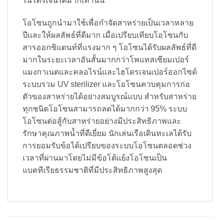
ไนโตรเจนได้มากเท่านั้น
โอโซนถูกนำมาใช้เพื่อกำจัดสาหร่ายเป็นเวลาหลาย
ปีและให้ผลลัพธ์ที่ดีมาก เมื่อเปรียบเทียบโอโซนกับ
สารออกซิแดนท์ที่แรงมาก ๆ โอโซนได้รับผลลัพธ์ที่ดี
มากในระยะเวลาอันสั้นมากกว่าโพแทสเซียมเปอร์
แมงกาเนตและคลอไรน์และไฮโดรเจนเปอร์ออกไซด์
ระบบรวม UV sterilizer และโอโซนควบคุมการก่อ
ตัวของสาหร่ายได้อย่างสมบูรณ์แบบ สำหรับสาหร่าย
ทุกชนิดโอโซนสามารถลดได้มากกว่า 95% ระบบ
โอโซนต่อสู้กับสาหร่ายอย่างมีประสิทธิภาพและ
รักษาคุณภาพน้ำที่ดีเยี่ยม นักเล่นเรือเดินทะเลได้รับ
การยอมรับข้อได้เปรียบของระบบโอโซนตลอดช่วง
เวลาที่ผ่านมาโดยไม่มีข้อโต้แย้งโอโซนเป็น
แบคทีเรียธรรมชาติที่มีประสิทธิภาพสูงสุด