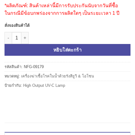
*ผลิตภัณฑ์:
สินค้าเหล่านี้มีการรับประกันนับจากวันที่ซื้อ
ในกรณีมีข้อบกพร่องจากการผลิตใดๆ เป็นระยะเวลา 1 ปี
สั่งจองสินค้าได้
จำนวน ยูวีฆ่าเชื้อ High Output UV-C 480 วัตต์ 6 หลอดไฟ ชิ้น
หยิบใส่ตะกร้า
รหัสสินค้า:
NFG-09179
หมวดหมู่:
เครื่องฆ่าเชื้อโรคในน้ำด้วยรังสียูวี & โอโซน
ป้ายกำกับ:
High Output UV-C Lamp