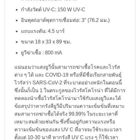
กำลังวัตต์ UV-C: 150 W UV-C
อินพุต/เอาต์พุตการเชื่อมต่อ: 3″ (76.2 มม.)
แถบแรงดัน: 4.5 บาร์
ขนาด 18 x 33 x 89 ซม.
ยูวีฆ่าเชื้อ : 800 mA
แน่นอนว่าแสงยูวีนั้นสามารถฆ่าเชื้อโรคและไวรัส
ต่าง ๆ ได้ และ COVID-19 หรือที่มีชื่อเรียกสายพันธุ์
ไวรัสว่า SARS-CoV-2 ที่ระบาดอย่างหนักในตอนนี้
ซึ่งนั้นก็เป็น 1 ในตระกูลของไวรัสโคโรน่า ที่ได้มีการ
ทดลองนำเชื้อไวรัสโคโรน่ามาใช้กับแสงยูวีและได้
ข้อสรุปว่าหากรังสียูวีมีปริมาณความเข้มข้นที่เหมาะ
สมสามารถฆ่าเชื้อได้จริง 99.99% ในระยะเวลาที่
เหมาะสมด้วยเช่นกัน ซึ่งขึ้นอยู่กับความแรงหรือ
ความเข้มข้นของแสง UV C ที่อาจจะใช้ระยะแวลา
ตั้งแต่ 10-30 นาที หากรังสี UV C แรง ๆ ก็ใช้เวลา