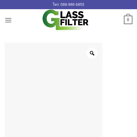
ข้าม
โทร: 088-986-6855
ไป
ยัง
0
เนื้อหา