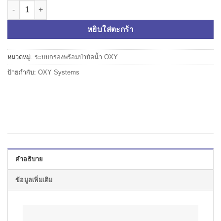
จำนวน ระบบบำบัดน้ำ OXY Pool PLC ชิ้น
หยิบใส่ตะกร้า
หมวดหมู่:
ระบบกรองพร้อมบำบัดน้ำ OXY
ป้ายกำกับ:
OXY Systems
คำอธิบาย
ข้อมูลเพิ่มเติม