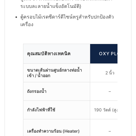
ระบบละลายน้ำแข็งอัตโนมัติ)
ตู้ครอบไม้เรดซีดาร์ดีไซน์หรูสำหรับปกป้องตัว
เครื่อง
คุณสมบัติทางเทคนิค
OXY PLC
ขนาดเส้นผ่านศูนย์กลางท่อน้ำ
2 นิ้ว
เข้า / น้ำออก
ถังกรองน้ำ
–
กำลังไฟฟ้าที่ใช้
190 วัตต์ (สูงสุด)
2
เครื่องทำความร้อน (Heater)
–