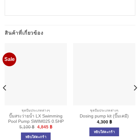
สินค้าที่เกี่ยวข้อง
Sale
ชุดปั๊มประเภทต่างๆ
ชุดปั๊มประเภทต่างๆ
ปั๊มสระว่ายน้ำ LX Swimming
Dosing pump kit (ปั๊มเคมี)
Pool Pump SWIM025 0.5HP
4,300
฿
Original
Current
5,100
฿
4,845
฿
price
price
หยิบใส่ตะกร้า
was:
is:
หยิบใส่ตะกร้า
5,100 ฿.
4,845 ฿.