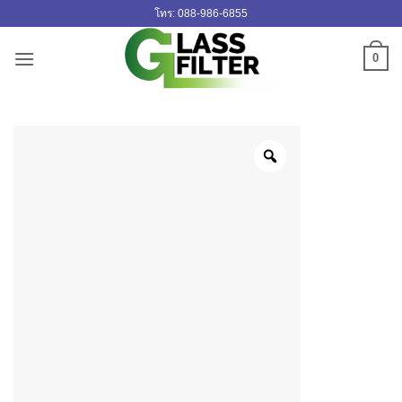
ข้าม
โทร: 088-986-6855
ไป
ยัง
0
เนื้อหา