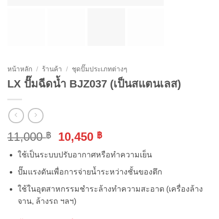
หน้าหลัก
/
ร้านค้า
/
ชุดปั๊มประเภทต่างๆ
LX ปั๊มฉีดน้ำ BJZ037 (เป็นสแตนเลส)
Original
Current
11,000
10,450
฿
฿
price
price
ใช้เป็นระบบปรับอากาศหรือทำความเย็น
was:
is:
11,000 ฿.
10,450 ฿.
ปั๊มแรงดันเพื่อการจ่ายน้ำระหว่างชั้นของตึก
ใช้ในอุตสาหกรรมชำระล้างทำความสะอาด (เครื่องล้าง
จาน, ล้างรถ ฯลฯ)