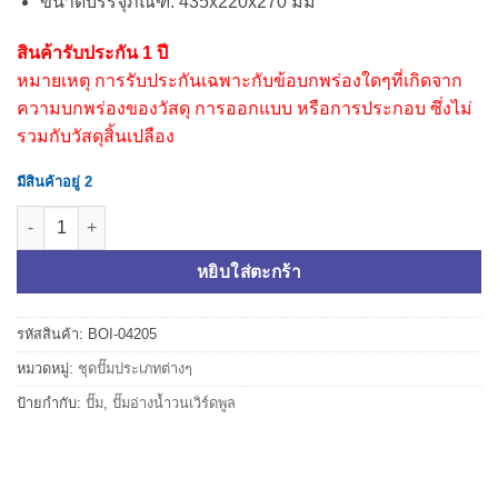
ขนาดบรรจุภัณฑ์: 435x220x270 มม
สินค้ารับประกัน 1 ปี
หมายเหตุ การรับประกันเฉพาะกับข้อบกพร่องใดๆที่เกิดจาก
ความบกพร่องของวัสดุ การออกแบบ หรือการประกอบ ซึ่งไม่
รวมกับวัสดุสิ้นเปลือง
มีสินค้าอยู่ 2
จำนวน LX ปั๊มอ่างน้ำวนเวิร์ดพูล พร้อมกับระบบปรับความร้อน EH120-2.
หยิบใส่ตะกร้า
รหัสสินค้า:
BOI-04205
หมวดหมู่:
ชุดปั๊มประเภทต่างๆ
ป้ายกำกับ:
ปั๊ม
,
ปั๊มอ่างน้ำวนเวิร์ดพูล