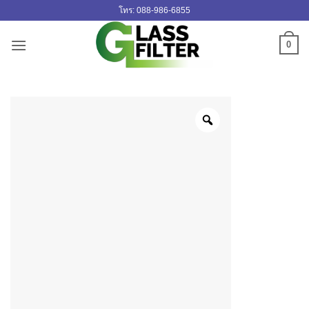
ข้าม
โทร: 088-986-6855
ไป
ยัง
0
เนื้อหา