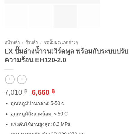
หน้าหลัก
/
ร้านค้า
/
ชุดปั๊มประเภทต่างๆ
LX ปั๊มอ่างน้ำวนเวิร์ดพูล พร้อมกับระบบปรับ
ความร้อน EH120-2.0
Original
Current
7,010
6,660
฿
฿
price
price
อุณหภูมิปานกลาง: 5-50 c
was:
is:
7,010 ฿.
6,660 ฿.
อุณหภูมิสิ่งแวดล้อม: < 50 C
แรงดันใช้งานสูงสุด: 0.3 MPa