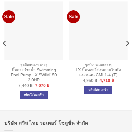
Sale
Sale
ชุดปั๊มประเภทต่างๆ
ชุดปั๊มประเภทต่างๆ
ปั๊มสระว่ายน้ำ Swimming
LX ปั๊มหอยโข่งหลายใบพัด
Pool Pump LX SWIM150
แนวนอน CMI 1-4 (T)
t
2.0HP
Original
Current
4,950
฿
4,710
฿
price
price
Original
Current
7,440
฿
7,070
฿
 ฿.
was:
is:
price
price
หยิบใส่ตะกร้า
4,950 ฿.
4,710 ฿.
was:
is:
หยิบใส่ตะกร้า
7,440 ฿.
7,070 ฿.
บริษัท สวิส ไทย วอเตอร์ โซลูชั่น จำกัด