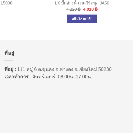
 J15008
LX ปั๊มอ่างน้ำวนเวิร์ดพูล JA50
Original
Current
4,220
฿
4,010
฿
price
price
was:
is:
หยิบใส่ตะกร้า
4,220 ฿.
4,010 ฿.
ที่อยู่
ที่อยู่ :
111 หมู่ 6 ต.ขุนคง อ.หางดง จ.เชียงใหม่ 50230
เวลาทำการ :
จันทร์-เสาร์: 08.00น.-17.00น.