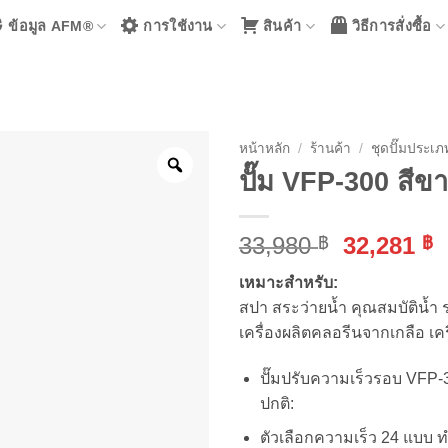
ข้อมูล AFM®
การใช้งาน
สินค้า
วิธีการสั่งซื้อ
หน้าหลัก
/
ร้านค้า
/
ชุดปั๊มประเภ
ปั๊ม VFP-300 สีข
Original
C
33,980
32,281
฿
฿
price
p
เหมาะสำหรับ:
was:
i
สปา สระว่ายน้ำ คุณสมบัติ
33,980 ฿.
3
เครื่องผลิตคลอรีนจากเกลือ เ
ปั๊มปรับความเร็วรอบ VFP-3
ปกติ:
ตัวเลือกความเร็ว 24 แบบ 