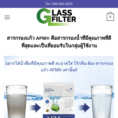
ข้าม
โทร: 088-986-6855
ไป
ยัง
0
เนื้อหา
สารกรองแก้ว AFM® คือสารกรองน้ำที่มีคุณภาพที่ดี
ที่สุดและเป็นที่ยอมรับในกลุ่มผู้ใช้งาน
อยากได้น้ำดื่มที่มีคุณภาพดี สะอาดใส ไร้กลิ่น ต้อง สารกรอง
แก้ว AFM® เท่านั้น!!