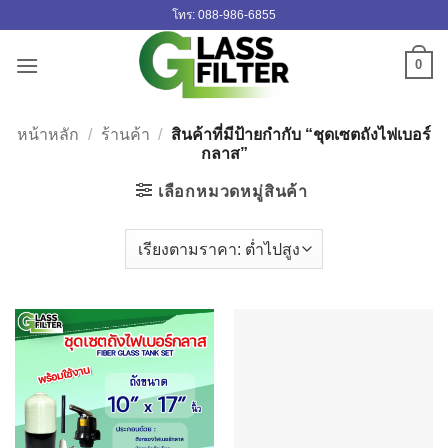
ข้าม
โทร: 088-986-6855
ไป
ยัง
0
เนื้อหา
หน้าหลัก
/
ร้านค้า
/
สินค้าที่มีป้ายกำกับ “ชุดเซตถังไฟเบอร์
กลาส”
เลือกหมวดหมู่สินค้า