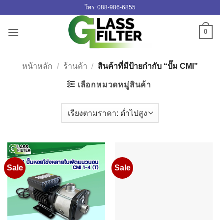
ข้าม
โทร: 088-986-6855
ไป
ยัง
0
เนื้อหา
หน้าหลัก
/
ร้านค้า
/
สินค้าที่มีป้ายกำกับ “ปั๊ม CMI”
เลือกหมวดหมู่สินค้า
Sale
Sale