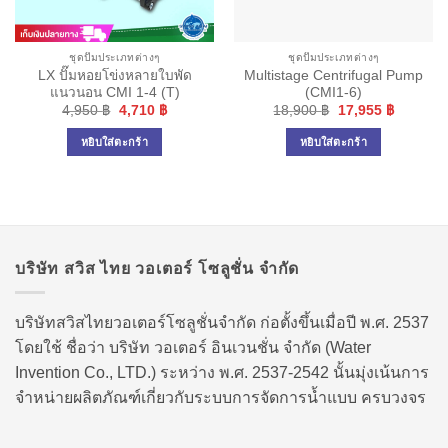
ชุดปั๊มประเภทต่างๆ
ชุดปั๊มประเภทต่างๆ
LX ปั๊มหอยโข่งหลายใบพัด
Multistage Centrifugal Pump
แนวนอน CMI 1-4 (T)
(CMI1-6)
Original
Current
Original
Current
4,950
฿
4,710
฿
18,900
฿
17,955
฿
price
price
price
price
was:
is:
was:
is:
หยิบใส่ตะกร้า
หยิบใส่ตะกร้า
4,950 ฿.
4,710 ฿.
18,900 ฿.
17,955 ฿
บริษัท สวิส ไทย วอเตอร์ โซลูชั่น จำกัด
บริษัทสวิสไทยวอเตอร์โซลูชั่นจำกัด ก่อตั้งขึ้นเมื่อปี พ.ศ. 2537
โดยใช้ ชื่อว่า บริษัท วอเตอร์ อินเวนชั่น จำกัด (Water
Invention Co., LTD.) ระหว่าง พ.ศ. 2537-2542 นั้นมุ่งเน้นการ
จำหน่ายผลิตภัณฑ์เกี่ยวกับระบบการจัดการน้ำแบบ ครบวงจร