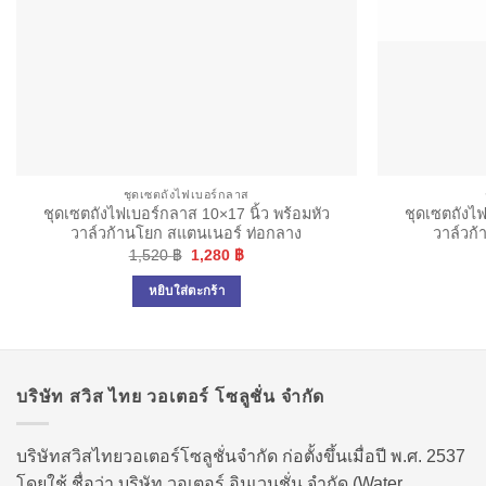
ชุดเซตถังไฟเบอร์กลาส
ชุดเซตถังไฟเบอร์กลาส 10×17 นิ้ว พร้อมหัว
ชุดเซตถังไฟ
วาล์วก้านโยก สแตนเนอร์ ท่อกลาง
วาล์วก
Original
Current
1,520
฿
1,280
฿
price
price
was:
is:
หยิบใส่ตะกร้า
1,520 ฿.
1,280 ฿.
บริษัท สวิส ไทย วอเตอร์ โซลูชั่น จำกัด
บริษัทสวิสไทยวอเตอร์โซลูชั่นจำกัด ก่อตั้งขึ้นเมื่อปี พ.ศ. 2537
โดยใช้ ชื่อว่า บริษัท วอเตอร์ อินเวนชั่น จำกัด (Water