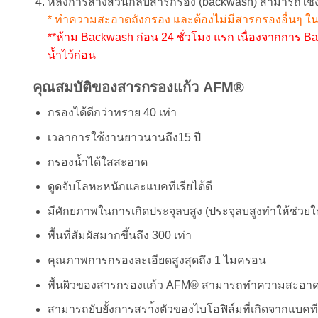
หลังการล้างสวนกลับสารกรอง (backwash) สามารถใช้
* ทำความสะอาดถังกรอง และต้องไม่มีสารกรองอื่นๆ ใ
**ห้าม Backwash ก่อน 24 ชั่วโมง แรก เนื่องจากการ
น้ำไว้ก่อน
คุณสมบัติของสารกรองแก้ว AFM®
กรองได้ดีกว่าทราย 40 เท่า
เวลาการใช้งานยาวนานถึง15 ปี
กรองน้ำได้ใสสะอาด
ดูดจับโลหะหนักและแบคทีเรียได้ดี
มีศักยภาพในการเกิดประจุลบสูง (ประจุลบสูงทำให้ช่วยใน
พื้นที่สัมผัสมากขึ้นถึง 300 เท่า
คุณภาพการกรองละเอียดสูงสุดถึง 1 ไมครอน
พื้นผิวของสารกรองแก้ว AFM® สามารถทำความสะอาดต
สามารถยับยั้งการสรา้งตัวของไบโอฟิล์มที่เกิดจากแบคที