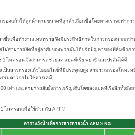
รองแก้วให้ลูกค้าตามขนาดที่ลูกค้าเลือกซื้อโดยทางเราจะทำกา
ัฒนาขึ้นเพื่อทำงานแทนทราย จึงมีประสิทธิภาพในการกรองมากกว่าท
รียไม่สามารถยึดที่อยู่อาศัยของพวกมันได้ขจัดปัญหาของฟิล์มชีวภาพ
1 ไมครอน จึงสามารถช่วยลด แบคทีเรีย พยาธิ และปรสิตได้ดี
าลเป็นสารกรองแก้วไอออไนซ์ที่มีประจุลบสูง สามารถกรองโลหะหนั
รรมดาโดยไม่ใช้สารเคมี
 เท่า และสามารถยับยั้งการเจริญเติบโตของแบคทีเรียอีกทั้งยังส
1 ไมครอนเมื่อใช้ร่วมกับ
APF®
ตารางถังน้ำเพื่อการสารกรองน้ำ AFM® NG