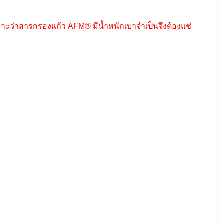
ะว่าสารกรองแก้ว AFM® มีน้ำหนักเบาจำเป็นจึงต้องแช่