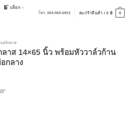
บล็อก
0
โทร:
ตะกร้าสินค้า /
0
฿
088-986-6855
เบอร์กลาส
กลาส 14×65 นิ้ว พร้อมหัววาล์วก้าน
่อกลาง
rent
ce
65″
60 ฿.