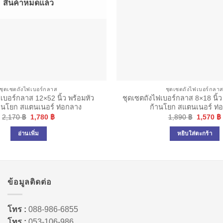
สินค้าหมดแล้ว
ชุดเซตถังไฟเบอร์กลาส
ชุดเซตถังไฟเบอร์กลา
เบอร์กลาส 12×52 นิ้ว พร้อมหัว
ชุดเซตถังไฟเบอร์กลาส 8×18 นิ้ว
้านโยก สแตนเนอร์ ท่อกลาง
ก้านโยก สแตนเนอร์ ท่
Original
Current
Original
2,170
฿
1,780
฿
1,890
฿
1,570
฿
price
price
price
was:
is:
was:
i
อ่านเพิ่ม
หยิบใส่ตะกร้า
2,170 ฿.
1,780 ฿.
1,890 ฿.
ข้อมูลติดต่อ
โทร :
088-986-6855
โทร :
053-106-986