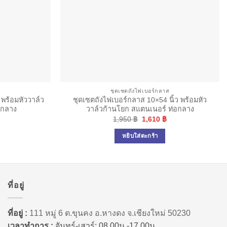
ส
ชุดเซตถังไฟเบอร์กลาส
 พร้อมหัววาล์ว
ชุดเซตถังไฟเบอร์กลาส 10×54 นิ้ว พร้อมหัว
อกลาง
วาล์วก้านโยก สแตนเนอร์ ท่อกลาง
Current
Original
Current
1,950
฿
1,610
฿
price
price
price
s:
was:
is:
หยิบใส่ตะกร้า
1,570 ฿.
1,950 ฿.
1,610 ฿.
ที่อยู่
ที่อยู่ :
111 หมู่ 6 ต.ขุนคง อ.หางดง จ.เชียงใหม่ 50230
เวลาทำการ :
จันทร์-เสาร์: 08.00น.-17.00น.