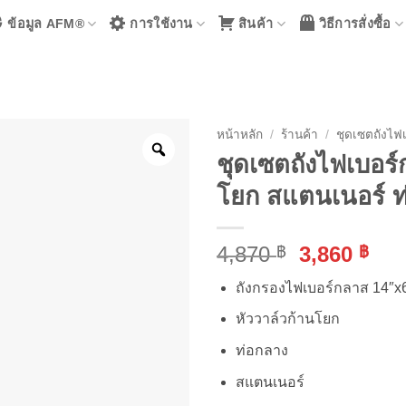
ข้อมูล AFM®
การใช้งาน
สินค้า
วิธีการสั่งซื้อ
หน้าหลัก
/
ร้านค้า
/
ชุดเซตถังไฟ
ชุดเซตถังไฟเบอร์
โยก สแตนเนอร์ ท
Original
Cur
4,870
3,860
฿
฿
price
pri
ถังกรองไฟเบอร์กลาส 14″x
was:
is:
4,870 ฿.
3,8
หัววาล์วก้านโยก
ท่อกลาง
สแตนเนอร์