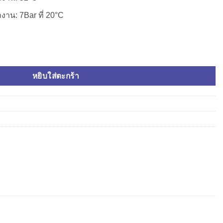
งาน: 7Bar ที่ 20°C
 นิ้ว ID28mm OD68mm ชิ้น
หยิบใส่ตะกร้า