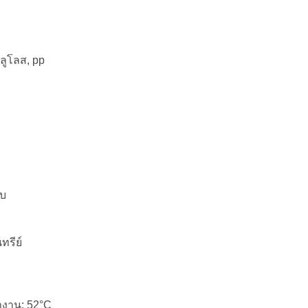
ลลูโลส, pp
อบ
ทรีย์
ำงาน: 52°C