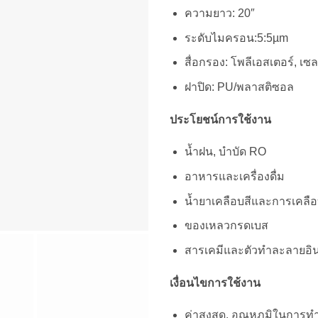
ความยาว: 20″
ระดับไมครอน:5:5µm
สื่อกรอง: โพลีเอสเตอร์, เซ
ฝาปิด: PU/พลาสติซอล
ประโยชน์การใช้งาน
น้ำฝน, บำบัด RO
อาหารและเครื่องดื่ม
น้ำยาเคลือบสีและการเคลื
ของเหลวกรดเบส
สารเคมีและตัวทำละลายอิน
เงื่อนไขการใช้งาน
ค่าสูงสุด. อุณหภูมิในการท