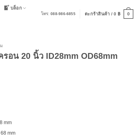
บล็อก
0
โทร:
ตะกร้าสินค้า /
0
฿
088-986-6855
ิม
มครอน 20 นิ้ว ID28mm OD68mm
28 mm
: 68 mm