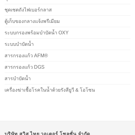
ชุดเซตถังไฟเบอร์กลาส
ตู้เก็บของกลางแจ้งพรีเมียม
ระบบกรองพร้อมบำบัดน้ำ OXY
ระบบบำบัดน้ำ
สารกรองแก้ว AFM®
สารกรองแก้ว DGS
สารบำบัดน้ำ
เครื่องฆ่าเชื้อโรคในน้ำด้วยรังสียูวี & โอโซน
บริษัท สวิส ไทย วอเตอร์ โซลูชั่น จำกัด