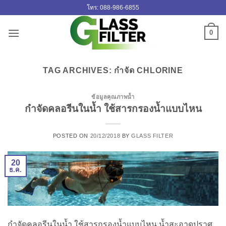
ข้าม
โทร: 088-986-6855
ไป
ยัง
0
เนื้อหา
TAG ARCHIVES:
กำจัด CHLORINE
ข้อมูลคุณภาพน้ำ
กําจัดคลอรีนในน้ำ ใช้สารกรองน้ำแบบไหน
POSTED ON
20/12/2018
BY
GLASS FILTER
20
ธ.ค.
กําจัดคลอรีนในน้ำ ใช้สารกรองน้ำแบบไหน น้ำสะอาดปราศ