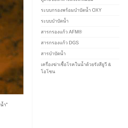
ระบบกรองพร้อมบำบัดน้ำ OXY
ระบบบำบัดน้ำ
สารกรองแก้ว AFM®
สารกรองแก้ว DGS
สารบำบัดน้ำ
เครื่องฆ่าเชื้อโรคในน้ำด้วยรังสียูวี &
โอโซน
น้ำ”