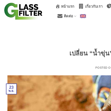
ข้าม
หน้าแรก
เกี่ยวกับเรา
ไป
ยัง
ติดต่อ
เนื้อหา
เปลี่ยน “น้ำขุ่
POSTED 
23
พ.ย.