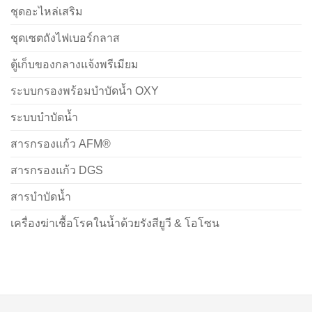
ชุดอะไหล่เสริม
ชุดเซตถังไฟเบอร์กลาส
ตู้เก็บของกลางแจ้งพรีเมียม
ระบบกรองพร้อมบำบัดน้ำ OXY
ระบบบำบัดน้ำ
สารกรองแก้ว AFM®
สารกรองแก้ว DGS
สารบำบัดน้ำ
เครื่องฆ่าเชื้อโรคในน้ำด้วยรังสียูวี & โอโซน