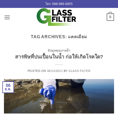
ข้าม
โทร: 088-986-6855
ไป
ยัง
0
เนื้อหา
TAG ARCHIVES:
แคดเมียม
ข้อมูลคุณภาพน้ำ
สารพิษที่ปนเปื้อนในน้ำ ก่อให้เกิดโรคใด?
POSTED ON
06/12/2021
BY
GLASS FILTER
06
ธ.ค.