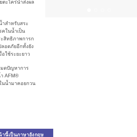
ายตะไคร่น้ำส่งผล
น้ำสำหรับสระ
โรคในน้ำเป็น
ระสิทธิภาพการก
ลอดภัยอีกทั้งยัง
มื่อใช้ระยะยาว
้หมดปัญหาการ
งน้ำ AFM®
ียในน้ำมาคอยกวน
้านี้เป็นภาษาอังกฤษ