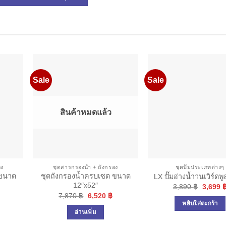
Sale
Sale
สินค้าหมดแล้ว
อง
ชุดสารกรองน้ำ + ถังกรอง
ชุดปั๊มประเภทต่างๆ
 ขนาด
ชุดถังกรองน้ำครบเซต ขนาด
LX ปั๊มอ่างน้ำวนเวิร์ดพ
12″x52″
Origina
3,890
฿
3,699
price
Current
Original
Current
7,870
฿
6,520
฿
was:
price
price
price
หยิบใส่ตะกร้า
3,890 ฿
s:
was:
is:
อ่านเพิ่ม
3,410 ฿.
7,870 ฿.
6,520 ฿.