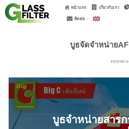
ข้าม
หน้าแรก
เกี่ยวกับเรา
ไป
ยัง
ติดต่อ
เนื้อหา
บูธจัดจำหน่ายAF
POSTED 
บูธจำหน่ายสารก