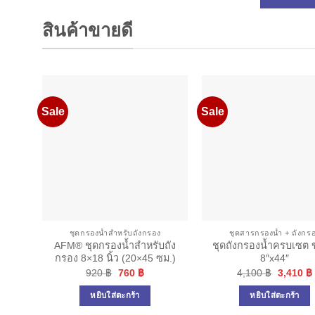
สินค้าขายดี
Sale
Sale
ชุดกรองน้ำสำหรับถังกรอง
ชุดสารกรองน้ำ + ถังกร
ม่มี
AFM® ชุดกรองน้ำสำหรับถัง
ชุดถังกรองน้ำครบเซต
2″
กรอง 8×18 นิ้ว (20×45 ซม.)
8″x44″
Original
Current
Original
920
฿
760
฿
4,100
฿
3,410
฿
price
price
price
was:
is:
was:
i
หยิบใส่ตะกร้า
หยิบใส่ตะกร้า
920 ฿.
760 ฿.
4,100 ฿.