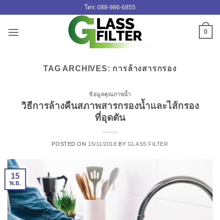
ข้าม
โทร: 088-986-6855
ไป
ยัง
0
เนื้อหา
TAG ARCHIVES:
การล้างสารกรอง
ข้อมูลคุณภาพน้ำ
วิธีการล้างคืนสภาพสารกรองน้ำและไส้กรอง
ที่อุดตัน
POSTED ON
15/11/2018
BY
GLASS FILTER
15
พ.ย.