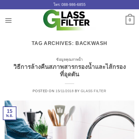
ข้าม
โทร: 088-986-6855
ไป
ยัง
0
เนื้อหา
TAG ARCHIVES:
BACKWASH
ข้อมูลคุณภาพน้ำ
วิธีการล้างคืนสภาพสารกรองน้ำและไส้กรอง
ที่อุดตัน
POSTED ON
15/11/2018
BY
GLASS FILTER
15
พ.ย.