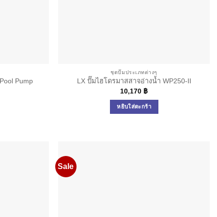
ชุดปั๊มประเภทต่างๆ
 Pool Pump
LX ปั๊มไฮโดรมาสสาจอ่างน้ำ WP250-II
P
10,170
฿
Current
price
หยิบใส่ตะกร้า
is:
.
7,355 ฿.
Sale