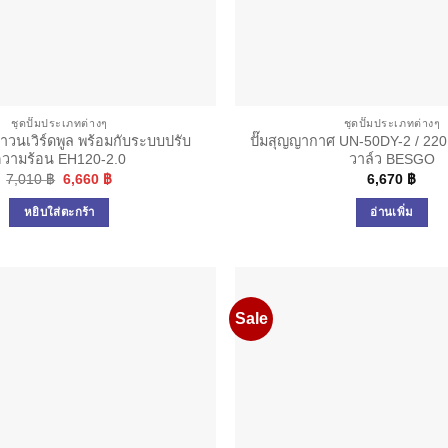
ชุดปั๊มประเภทต่างๆ
ชุดปั๊มประเภทต่างๆ
น้ำวนเวิร์ดพูล พร้อมกับระบบปรับ
ปั๊มสุญญากาศ UN-50DY-2 / 220
วามร้อน EH120-2.0
วาล์ว BESGO
Original
Current
7,010
฿
6,660
฿
6,670
฿
price
price
was:
is:
หยิบใส่ตะกร้า
อ่านเพิ่ม
7,010 ฿.
6,660 ฿.
Sale