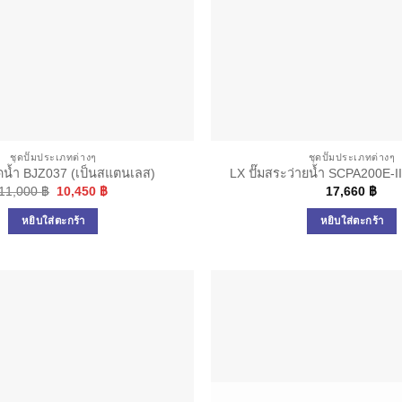
ชุดปั๊มประเภทต่างๆ
ชุดปั๊มประเภทต่างๆ
ีดน้ำ BJZ037 (เป็นสแตนเลส)
LX ปั๊มสระว่ายน้ำ SCPA200E-I
Original
Current
11,000
฿
10,450
฿
17,660
฿
price
price
was:
is:
หยิบใส่ตะกร้า
หยิบใส่ตะกร้า
11,000 ฿.
10,450 ฿.