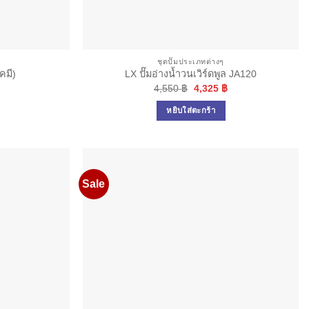
ชุดปั๊มประเภทต่างๆ
คมี)
LX ปั๊มอ่างน้ำวนเวิร์ดพูล JA120
Original
Current
4,550
฿
4,325
฿
price
price
was:
is:
หยิบใส่ตะกร้า
4,550 ฿.
4,325 ฿.
Sale