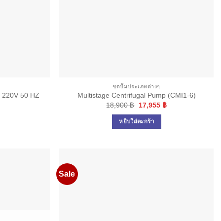
ชุดปั๊มประเภทต่างๆ
I 220V 50 HZ
Multistage Centrifugal Pump (CMI1-6)
Original
Current
18,900
฿
17,955
฿
price
price
was:
is:
หยิบใส่ตะกร้า
18,900 ฿.
17,955 ฿.
Sale