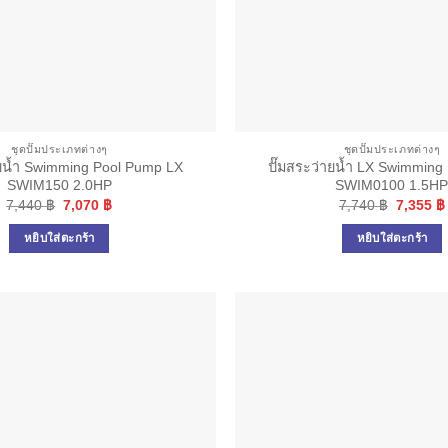
ชุดปั๊มประเภทต่างๆ
ชุดปั๊มประเภทต่างๆ
ายน้ำ Swimming Pool Pump LX
ปั๊มสระว่ายน้ำ LX Swimming
SWIM150 2.0HP
SWIM0100 1.5H
Original
Current
Original
7,440
฿
7,070
฿
7,740
฿
7,355
฿
price
price
price
was:
is:
was:
หยิบใส่ตะกร้า
หยิบใส่ตะกร้า
7,440 ฿.
7,070 ฿.
7,740 ฿