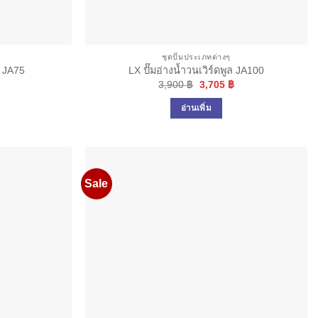
ชุดปั๊มประเภทต่างๆ
ล JA75
LX ปั๊มอ่างน้ำวนเวิร์ดพูล JA100
Current
Original
Current
3,900
฿
3,705
฿
price
price
price
is:
was:
is:
อ่านเพิ่ม
.
3,699 ฿.
3,900 ฿.
3,705 ฿.
Sale