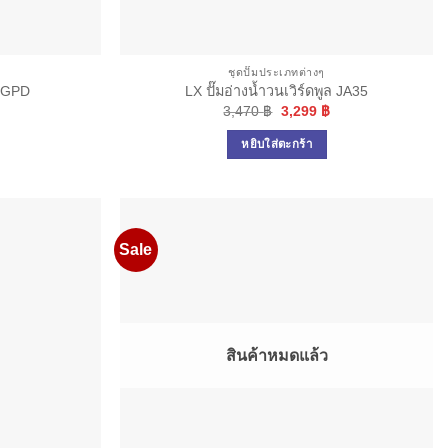
ชุดปั๊มประเภทต่างๆ
400GPD
LX ปั๊มอ่างน้ำวนเวิร์ดพูล JA35
Original
Current
3,470
฿
3,299
฿
price
price
was:
is:
หยิบใส่ตะกร้า
3,470 ฿.
3,299 ฿.
Sale
สินค้าหมดแล้ว