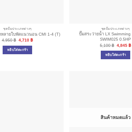
ชุดปั๊มประเภทต่างๆ
ชุดปั๊มประเภทต่างๆ
ปั๊มสระว่ายน้ำ LX Swimming
่งหลายใบพัดแนวนอน CMI 1-4 (T)
SWIM025 0.5HP
Original
Current
4,950
฿
4,710
฿
price
price
Original
5,100
฿
4,845
฿
was:
is:
price
หยิบใส่ตะกร้า
4,950 ฿.
4,710 ฿.
was:
หยิบใส่ตะกร้า
5,100 ฿
สินค้าหมดแล้ว