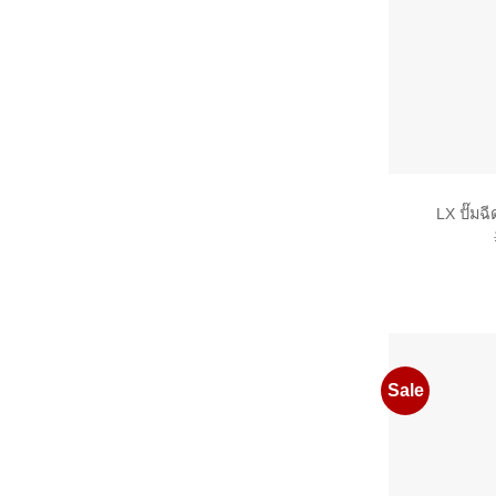
LX ปั๊มฉ
Sale