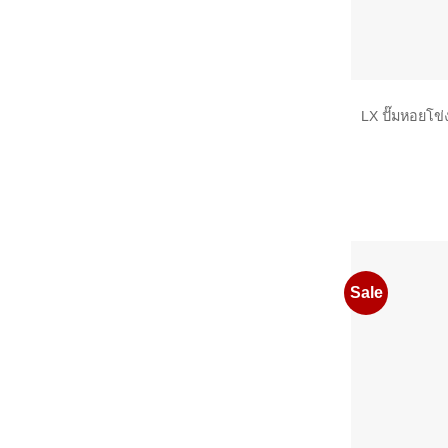
LX ปั๊มหอยโข
Sale