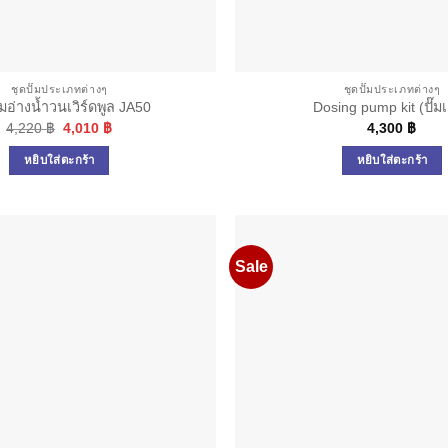
ชุดปั๊มประเภทต่างๆ
ชุดปั๊มประเภทต่างๆ
๊มอ่างน้ำวนเวิร์ดพูล JA50
Dosing pump kit (ปั๊มเ
Original
Current
4,220
฿
4,010
฿
4,300
฿
price
price
was:
is:
หยิบใส่ตะกร้า
หยิบใส่ตะกร้า
4,220 ฿.
4,010 ฿.
Sale