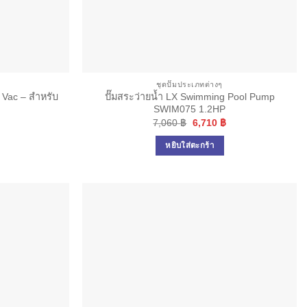
ชุดปั๊มประเภทต่างๆ
 Vac – สำหรับ
ปั๊มสระว่ายน้ำ LX Swimming Pool Pump
SWIM075 1.2HP
Original
Current
7,060
฿
6,710
฿
price
price
was:
is:
หยิบใส่ตะกร้า
7,060 ฿.
6,710 ฿.