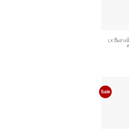
LX ปั๊มอ่าง
ค
Sale