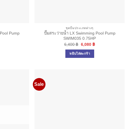
ชุดปั๊มประเภทต่างๆ
 Pool Pump
ปั๊มสระว่ายน้ำ LX Swimming Pool Pump
SWIM035 0.75HP
Current
Original
Current
6,400
฿
6,080
฿
price
price
price
is:
was:
is:
หยิบใส่ตะกร้า
.
4,845 ฿.
6,400 ฿.
6,080 ฿.
Sale