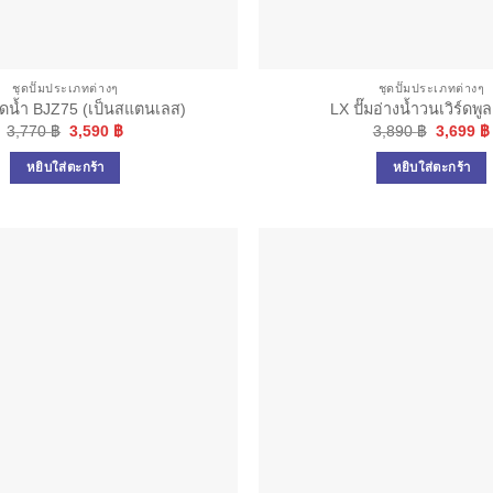
ชุดปั๊มประเภทต่างๆ
ชุดปั๊มประเภทต่างๆ
ฉีดน้ำ BJZ75 (เป็นสแตนเลส)
LX ปั๊มอ่างน้ำวนเวิร์ดพู
Original
Current
Original
3,770
฿
3,590
฿
3,890
฿
3,699
฿
price
price
price
was:
is:
was:
หยิบใส่ตะกร้า
หยิบใส่ตะกร้า
3,770 ฿.
3,590 ฿.
3,890 ฿