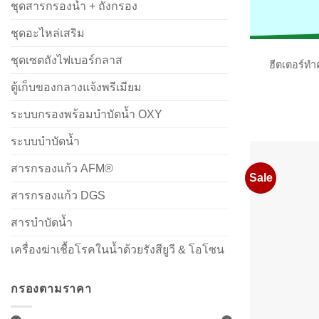
ชุดสารกรองน้ำ + ถังกรอง
ชุดอะไหล่เสริม
ชุดเซตถังไฟเบอร์กลาส
ฮีตเตอร์ท
ตู้เก็บของกลางแจ้งพรีเมียม
ระบบกรองพร้อมบำบัดน้ำ OXY
ระบบบำบัดน้ำ
สารกรองแก้ว AFM®
Sale
สารกรองแก้ว DGS
สารบำบัดน้ำ
เครื่องฆ่าเชื้อโรคในน้ำด้วยรังสียูวี & โอโซน
กรองตามราคา